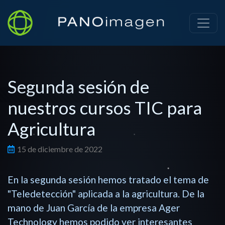
Segunda sesión de
nuestros cursos TIC para
Hola! 👋 soy PANOChat, el
chatbot de PANOimagen.
Agricultura
¿Qué necesitas? ¿Quieres
saber cómo PANOimagen te
puede ayudar a hacer un
15 de diciembre de 2022
chatbot como éste? ¿Conocer
nuestros servicios? No seas
tímido, pregúntame lo que
En la segunda sesión hemos tratado el tema de
quieras.
"Teledetección" aplicada a la agricultura. De la
mano de Juan García de la empresa Ager
Technology hemos podido ver interesantes